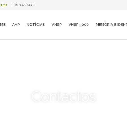
s.pt
213 460 473
ME
AAP
NOTÍCIAS
VNSP
VNSP 3000
MEMÓRIA E IDEN
Contactos