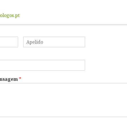
logos.pt
ensagem
*