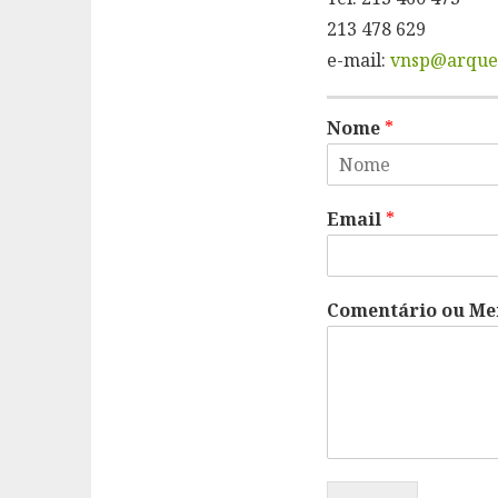
213 478 629
e-mail:
vnsp@arqueo
Nome
*
Email
*
Comentário ou M