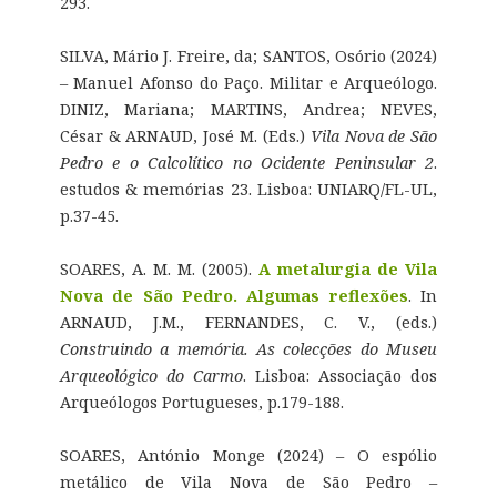
293.
SILVA, Mário J. Freire, da; SANTOS, Osório (2024)
– Manuel Afonso do Paço. Militar e Arqueólogo.
DINIZ, Mariana; MARTINS, Andrea; NEVES,
César & ARNAUD, José M. (Eds.)
Vila Nova de São
Pedro e o Calcolítico no Ocidente Peninsular 2
.
estudos & memórias 23. Lisboa: UNIARQ/FL-UL,
p.37-45.
SOARES, A. M. M. (2005).
A metalurgia de Vila
Nova de São Pedro. Algumas reflexões
. In
ARNAUD, J.M., FERNANDES, C. V., (eds.)
Construindo a memória. As colecções do Museu
Arqueológico do Carmo
. Lisboa: Associação dos
Arqueólogos Portugueses, p.179-188.
SOARES, António Monge (2024) – O espólio
metálico de Vila Nova de São Pedro –