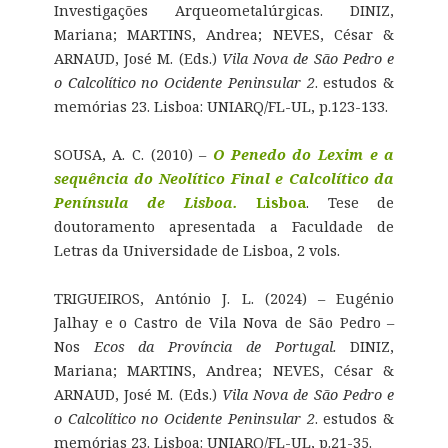
Investigações Arqueometalúrgicas. DINIZ,
Mariana; MARTINS, Andrea; NEVES, César &
ARNAUD, José M. (Eds.)
Vila Nova de São Pedro e
o Calcolítico no Ocidente Peninsular 2
. estudos &
memórias 23. Lisboa: UNIARQ/FL-UL, p.123-133.
SOUSA, A. C. (2010) –
O Penedo do Lexim e a
sequência do Neolítico Final e Calcolítico da
Península de Lisboa.
Lisboa
. Tese de
doutoramento apresentada a Faculdade de
Letras da Universidade de Lisboa, 2 vols.
TRIGUEIROS, António J. L. (2024) – Eugénio
Jalhay e o Castro de Vila Nova de São Pedro –
Nos
Ecos da Província de Portugal.
DINIZ,
Mariana; MARTINS, Andrea; NEVES, César &
ARNAUD, José M. (Eds.)
Vila Nova de São Pedro e
o Calcolítico no Ocidente Peninsular 2
. estudos &
memórias 23. Lisboa: UNIARQ/FL-UL, p.21-35.