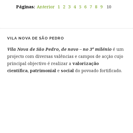
Páginas:
Anterior
1
2
3
4
5
6
7
8
9
10
VILA NOVA DE SÃO PEDRO
Vila Nova de São Pedro, de novo – no 3º milénio
é um
projecto com diversas valências e campos de acção cujo
principal objectivo é realizar a
valorização
científica
,
patri
monial
e
social
do povoado fortificado.